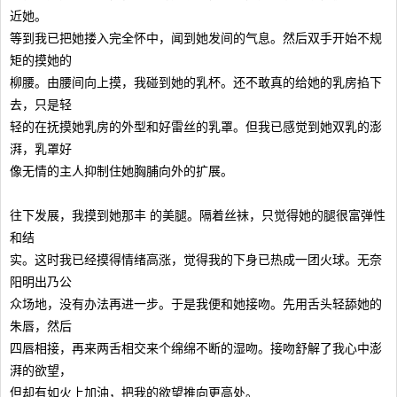
近她。
等到我已把她搂入完全怀中，闻到她发间的气息。然后双手开始不规
矩的摸她的
柳腰。由腰间向上摸，我碰到她的乳杯。还不敢真的给她的乳房掐下
去，只是轻
轻的在抚摸她乳房的外型和好雷丝的乳罩。但我已感觉到她双乳的澎
湃，乳罩好
像无情的主人抑制住她胸脯向外的扩展。
往下发展，我摸到她那丰 的美腿。隔着丝袜，只觉得她的腿很富弹性
和结
实。这时我已经摸得情绪高涨，觉得我的下身已热成一团火球。无奈
阳明出乃公
众场地，没有办法再进一步。于是我便和她接吻。先用舌头轻舔她的
朱唇，然后
四唇相接，再来两舌相交来个绵绵不断的湿吻。接吻舒解了我心中澎
湃的欲望，
但却有如火上加油，把我的欲望推向更高处。