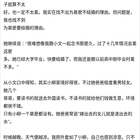
子就算不太
好，也一定不太差。我实在找不出为甚麽不结婚的理由。但问题是，
我也找不到
为甚麽要结婚的理由。
她继续说∶“很难想像我跟小文一起念书那麽久，过了十几年情况会差
这麽
多。她已经大学毕业，快要结婚了，而我还是跟以前高中刚毕业时差
不多。”
从小文口中得知，其实小柳家境好得很，不过她爸爸极度重男轻女。
她几个
哥哥，要读书的就送去外国读书，不读书的就给他们钱做生意，环境
都很不错。
只有小柳一个甚麽都没有。她爸爸常说“嫁出去的女儿就是泼出去的
水”。
时候越晚，天气便越凉。我把外套如了小柳，自己也感到凉意。只不