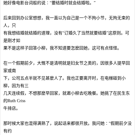
她好像电影台词般的说∶“要结婚时就会结婚啦。”
后来回到办公室想想，我一直以为自己是一个不拘小节，无拘无束的
人，只
有我想结婚就结婚的道理，没有“订婚久了当然就要结婚”这原则。可
是刚才如
果不是这样子回答小柳，我不知道要怎麽回她，这可有点怪怪。
在一个假期前夕，大慨不是清明就是妇女节之类的，因很多人提早回
家或南
下，公司五点半就不见甚麽人了。我也正要离开时，在电梯碰到小
柳，因为有三
几天连续假，不想那麽早回家，就邀小柳去吃晚餐。她挑了在民生东
的Ruth Criss
牛排店。
那时候大家也混得满熟了，说起话来都很开放。我问她∶“假期前夕没
有约