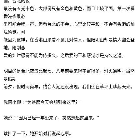
画。台北的夜
景没有五光十色，大部份只有金色和黄色，而且比较平面。第一次看
香港夜景心
里可能会哇一声，但看台北的不会，心里比较平和，不会有香港的灿
烂感觉。可
能因为这样，在香港山顶看不见几对情人，但阳明山却是情人幽会圣
地。刚刚恋
爱的灿烂感觉不能为侍多久，之后爱的平和感觉才是持久之道。
明显的是台北夜景比起七、八年前要来得丰富得多，灯火通明。虽然
是假期
前夕，但时间尚早，约会人潮还没出现。我们坐在草坪上聊起天来。
我问小柳∶“为甚麽今天会想到来这里？”
她说∶“因为已经一年没来了，突然想起这里来。”
瞎扯了一下，她开始对我说起心事。