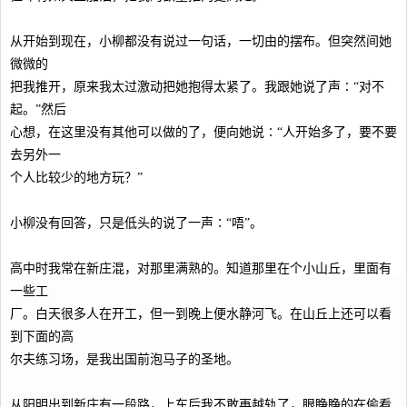
从开始到现在，小柳都没有说过一句话，一切由的摆布。但突然间她
微微的
把我推开，原来我太过激动把她抱得太紧了。我跟她说了声∶“对不
起。”然后
心想，在这里没有其他可以做的了，便向她说∶“人开始多了，要不要
去另外一
个人比较少的地方玩？”
小柳没有回答，只是低头的说了一声∶“唔”。
高中时我常在新庄混，对那里满熟的。知道那里在个小山丘，里面有
一些工
厂。白天很多人在开工，但一到晚上便水静河飞。在山丘上还可以看
到下面的高
尔夫练习场，是我出国前泡马子的圣地。
从阳明出到新庄有一段路，上车后我不敢再越轨了，眼睁睁的在偷看