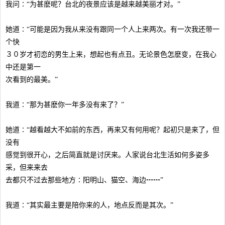
我问∶“为甚麽呢？台北的夜景应该是越来越美丽才对。”
她道∶“可能是因为我从来没有跟同一个人上来两次。有一次我还带一
个快
３０岁才初恋的男生上来，想起也有点丑。无论景色怎麽变，在我心
中还是第一
次看到的最美。”
我道∶“那为甚麽你一年多没有来了？”
她道∶“越看越大不如前的东西，再来又有何用呢？起初只是来了，但
没有
感觉到很开心，之后简直就是讨厌来。人家说台北生活如何多姿多
采，但来来去
去都只不过去那些地方∶阳明山、猫空、海边┅┅”
我道∶“其实最主要是陪你来的人，地点反而是其次。”