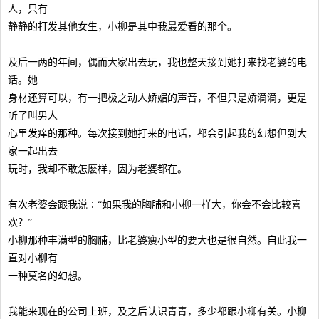
人，只有
静静的打发其他女生，小柳是其中我最爱看的那个。
及后一两的年间，偶而大家出去玩，我也整天接到她打来找老婆的电
话。她
身材还算可以，有一把极之动人娇媚的声音，不但只是娇滴滴，更是
听了叫男人
心里发痒的那种。每次接到她打来的电话，都会引起我的幻想但到大
家一起出去
玩时，我却不敢怎麽样，因为老婆都在。
有次老婆会跟我说∶“如果我的胸脯和小柳一样大，你会不会比较喜
欢？”
小柳那种丰满型的胸脯，比老婆瘦小型的要大也是很自然。自此我一
直对小柳有
一种莫名的幻想。
我能来现在的公司上班，及之后认识青青，多少都跟小柳有关。小柳