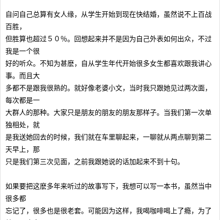
自问自己总算有女人缘，从学生开始到现在快结婚，虽然说不上百战
百胜，
但胜算也超过５０％。回想起来并不是因为自己外表如何出众，不过
我是一个很
好的听众。不知为甚麽，自从学生年代开始很多女生都喜欢跟我讲心
事。而且大
多都不是跟我很熟的。就好像老婆小文，当时我只跟她见过两次面，
每次都是一
大群人的那种。大家只是朋友的朋友的朋友那样子。当我们第一次单
独相处，就
是我送她回去的时候，我们就在车里聊起来，一聊就从两点聊到第二
天早上，那
只是我们第三次见面，之前我跟她说的话加起来不到十句。
如果要把这麽多年来听过的故事写下，我想可以写一本书，虽然当中
很多都
忘记了，很多也是很老套。可能因为这样，我喝咖啡喝上了瘾，为了