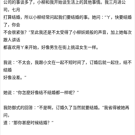
公司的事谈多了，小柳和我开始谈生活上的其他事情。我三月进公
司，七月
打算结婚，所以小柳经常问起我们要结婚的事。她问∶“ㄚ，快要结婚
了，你会
不会很紧张？”至此我还是不太受得了小柳妖姬般的声音，加上她每次
跟人讲话
都喜欢用ㄚ来开始，好像男生在街上挑逗女生一样。
我说∶“不太会，我跟小文在一起不短时间了，订婚后就一起住，结不
结婚
好像没差。”
她说∶“你怎麽好像结不结婚都一样呢？”
我防御式的回答∶“不是啊，订婚久了当然就要结婚。”我省得被她再
问，
道∶“那你甚麽时候结婚？”