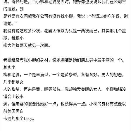
讲。奇怪的是，当小柳和老婆见面时，她好像也没说起我们在公司里
的接触。到
是老婆有次问起我在公司有没有找小柳，我说∶“有请过她吃午餐，谢
谢她。”
我没有说吃过多少次，老婆大慨以为只是一两次而已，其实那几个星
期，我跟小
柳大约每两天就见一次面。
老婆经常夸张小柳的身材，说她胸脯是她们朋友群中最丰满的一个。
其实小
柳和老婆，一个是丰满型，一个是苗条型，各有各好。男人的初恋，
几乎都是女
人的胸脯，再来是臀，腿等部位。我却独爱美腿的女人。小柳胸脯没
错会比较丰
满，但老婆的腿要比她好一点，也长得高一点。小柳的身材有点像以
前美国黑白
卡通的那个Lucy。