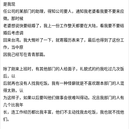
是我现
任公司的某部门的助理，得知公司要人，通知我老婆看我要不要来应
徵。那时候
老婆想说快要结婚了，我上一份工作整天都要在大陆，看我要不要结
婚后考虑调
回来台湾。我大慨听了一下，就寄履历表来了，最后也得到了这份工
作，当中原
因我己经写在青青那篇。
除了刚来上班时，有其他部门的人给面子，礼貌式的约我吃过几次饭
后，以
后就再也没有人找我吃饭。我有一种怪僻就是不喜欢跟本部门的人混
得太熟，认
为这样子，如果以后要叫他们做事会很难叫得动。况且我部门的人有
几个比我年
长，连工作经历都比我丰富，他们不主动找我去吃饭，我也就不找他
们。