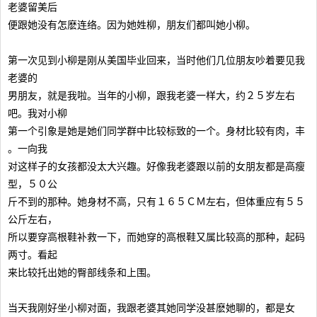
老婆留美后
便跟她没有怎麽连络。因为她姓柳，朋友们都叫她小柳。
第一次见到小柳是刚从美国毕业回来，当时他们几位朋友吵着要见我
老婆的
男朋友，就是我啦。当年的小柳，跟我老婆一样大，约２５岁左右
吧。我对小柳
第一个引象是她是她们同学群中比较标致的一个。身材比较有肉，丰
。一向我
对这样子的女孩都没太大兴趣。好像我老婆跟以前的女朋友都是高瘦
型，５０公
斤不到的那种。她身材不高，只有１６５ＣＭ左右，但体重应有５５
公斤左右，
所以要穿高根鞋补救一下，而她穿的高根鞋又属比较高的那种，起码
两寸。看起
来比较托出她的臀部线条和上围。
当天我刚好坐小柳对面，我跟老婆其她同学没甚麽她聊的，都是女