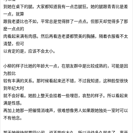
到她在桌下的腿。大家都知道我有一点恋腿狂。她的腿跟青青比是差
一点，就算
跟我老婆比也不如，平常总是觉得胖了一点点。但那天却觉得多了那
麽一点点的
肉看起来满有肉感。然后再看连老婆都赞美的胸脯，隔着衣服看不太
清楚，但可
以肯定的是，应该不会太小。
小柳的样子比她的年龄大一点，在朋友群中是比较成熟的，可能是因
为脸比
较有丰满的关系。那时候看起来还不错，不过我知道，这种脸型很快
到年纪大时
就不会好看。她脸上整天会挂着一些埋怨，哀愁的样子。所以看起来
满是性感。
再加上她那一把催情消魂声，很难想像男人如果跟她独处一室时可以
不有他念。
那天她很快就要回公司，说不能吃太久，所以没待多久就走了。离开