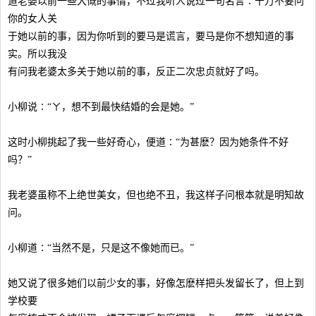
道老婆以前一些大慨的事情，不过我听人说过一句名言∶千万不要问
你的女人关
于她以前的事，因为你听到的要马是谎言，要马是你不想知道的事
实。所以我没
有问我老婆太多关于她以前的事，反正二次忠贞就好了吗。
小柳说∶“ㄚ，想不到最快结婚的会是她。”
这时小柳挑起了我一些好奇心，便道∶“为甚麽？因为她条件不好
吗？”
我老婆虽称不上绝世美女，但也绝不丑，我这样子问根本就是明知故
问。
小柳道∶“当然不是，只是这不像她而已。”
她又说了很多她们以前少女的事，好像怎麽样把头发留长了，但上到
学校要