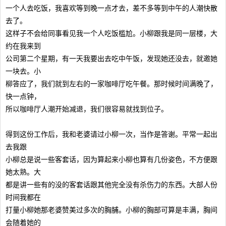
一个人去吃饭，我喜欢等到晚一点才去，差不多等到中午的人潮快散
去了。
这样子不会给同事看见我一个人吃饭槛尬。小柳跟我是同一层楼，大
约在我来到
公司第二个星期，有一天我要出去吃中午饭，发现她还没去，就邀她
一块去。小
柳答应了，我们就到左右的一家咖啡厅吃午餐。那时候时间满晚了，
快一点钟，
所以咖啡厅人潮开始减退，我们很容易就找到位子。
得到这份工作后，我和老婆请过小柳一次，当作是答谢。平常一起出
去我跟
小柳总是说一些客套话，因为算起来小柳也算有几份姿色，不方便跟
她太熟。大
都是讲一些有的没的客套话跟其他完全没有杀伤力的东西。大部人份
时间我都在
打量小柳她那老婆赞美过多次的胸脯。小柳的胸部可算是丰满，胸间
会随着她的