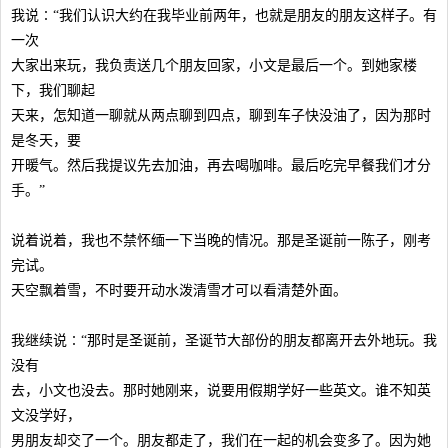
我说∶“我们认识大约在我毕业前两年，也就是朋友的朋友这样子。有
一次
大家出来玩，我负责送几个朋友回家，小文是最后一个。到她家楼
下，我们聊起
天来，怎知道一聊就从两点聊到四点，聊到车子快没油了，因为那时
是冬天，要
开暖气。然后我提议先去加油，再去喝咖啡。最后吃完早餐我们才分
手。”
说着说着，我也不禁怀缅一下当晚的情况。那是圣诞前一陈子，刚考
完试。
天空飘着雪，不时要开动水泼清雪才可以看清楚外面。
我继续说∶“那时是圣诞前，圣诞节大部份的朋友都离开去外地玩。我
没有
去，小文也没去。那时她刚来，说要用假期学好一些英文。谁不知英
文没学好，
男朋友却交了一个。朋友都走了，我们在一起的机会变多了。因为她