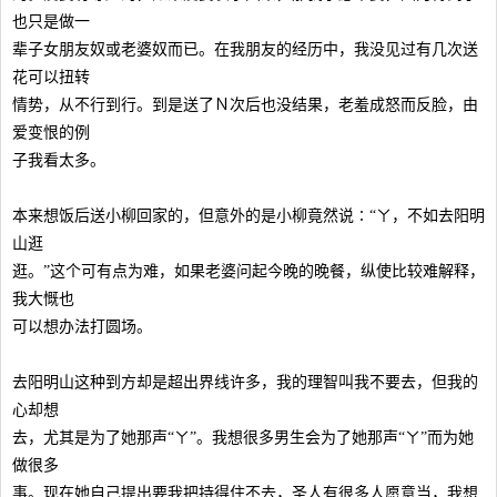
也只是做一
辈子女朋友奴或老婆奴而已。在我朋友的经历中，我没见过有几次送
花可以扭转
情势，从不行到行。到是送了Ｎ次后也没结果，老羞成怒而反脸，由
爱变恨的例
子我看太多。
本来想饭后送小柳回家的，但意外的是小柳竟然说∶“ㄚ，不如去阳明
山逛
逛。”这个可有点为难，如果老婆问起今晚的晚餐，纵使比较难解释，
我大慨也
可以想办法打圆场。
去阳明山这种到方却是超出界线许多，我的理智叫我不要去，但我的
心却想
去，尤其是为了她那声“ㄚ”。我想很多男生会为了她那声“ㄚ”而为她
做很多
事。现在她自己提出要我把持得住不去，圣人有很多人愿意当，我想