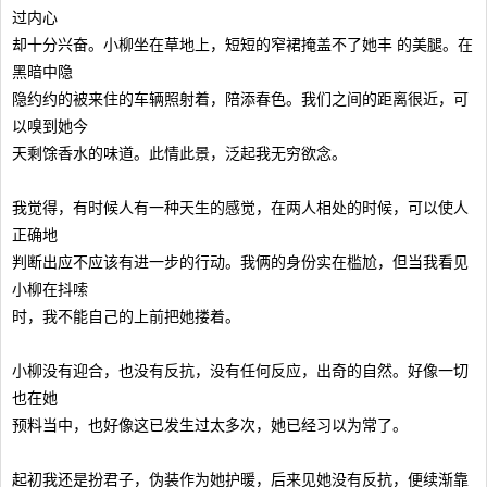
过内心
却十分兴奋。小柳坐在草地上，短短的窄裙掩盖不了她丰 的美腿。在
黑暗中隐
隐约约的被来住的车辆照射着，陪添春色。我们之间的距离很近，可
以嗅到她今
天剩馀香水的味道。此情此景，泛起我无穷欲念。
我觉得，有时候人有一种天生的感觉，在两人相处的时候，可以使人
正确地
判断出应不应该有进一步的行动。我俩的身份实在槛尬，但当我看见
小柳在抖嗦
时，我不能自己的上前把她搂着。
小柳没有迎合，也没有反抗，没有任何反应，出奇的自然。好像一切
也在她
预料当中，也好像这已发生过太多次，她已经习以为常了。
起初我还是扮君子，伪装作为她护暖，后来见她没有反抗，便续渐靠