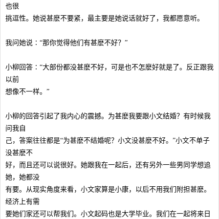
也很
挑逗性。她说甚麽不要紧，最主要是她说话就好了，我都愿意听。
我问她说∶“那你觉得他们有甚麽不好？”
小柳回答∶“大部份都没甚麽不好，可是也不怎麽好就是了。反正跟我
以前
想像不一样。”
小柳的回答引起了我内心的震撼。为甚麽我要跟小文结婚？有时候我
问我自
己，答案往往都是“为甚麽不结婚呢？小文没甚麽不好。”小文不单子
没甚麽不
好，而且还可以说很好。她跟我在一起后，还有另外一些男同学想追
她，她都没
有要。从现实角度来看，小文家算是小康，以后不用我们附担甚麽。
经济上有需
要她们家还可以帮我们。小文起码也是大学毕业。我们在一起将来日