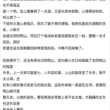
也不差我这
麽一个吧。加上晚餐喝了一点酒，又是长周末假期，心情等别轻松，
所以想了一
下就听从我心里指示，而忘了脑子里的理智。我想也是因为酒精的关
系，小柳才
会提议到阳明山。然后打个电话给老婆说跟朋友在一起，要晚一点才
回去。刚好
老婆也说长假期要回树林家陪妈妈，今晚不回来睡了。
回来两年了，还没有再去过阳明山，因为跟小文已经超越了去阳明山
的程度
许多。上一次来可能是七、八年前的事，上山的路改变了许多，我不
太认得。还
好有小柳好像识途老马的指点我。这些年来她一直留在台湾，我猜阳
明山她可是
整天去。以她的姿色，要找男朋友带她上来不会太难。大胸脯的女生
在这社会是
有许多人要的。