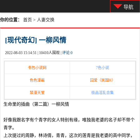
导航
你的位置：
首页
>
人妻交换
[现代奇幻] 一柳风情
2022-08-03 15:14:51 |
10410人围观 |
评论:
0
书包小说网
7色小说
色色漫画
囚爱（民国H）
禁漫天堂
极品淫乱合集
生命里的插曲（第二篇）一柳风情
好像我跟名字有个青字的女人特别有缘，唯独我老婆的名子却不带个
青字。
上次提过的周静，林诗倩，青青，这次的莲青是我老婆的高中同学，