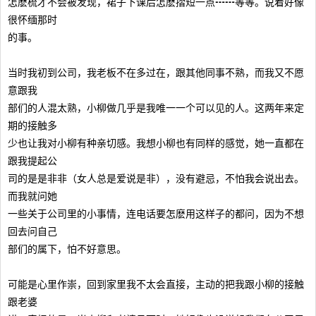
怎麽梳才不会被发现，裙子下课后怎麽摺短一点┅┅等等。说着好像
很怀缅那时
的事。
当时我初到公司，我老板不在多过在，跟其他同事不熟，而我又不愿
意跟我
部们的人混太熟，小柳做几乎是我唯一一个可以见的人。这两年来定
期的接触多
少也让我对小柳有种亲切感。我想小柳也有同样的感觉，她一直都在
跟我提起公
司的是是非非（女人总是爱说是非），没有避忌，不怕我会说出去。
而我就问她
一些关于公司里的小事情，连电话要怎麽用这样子的都问，因为不想
回去问自己
部们的属下，怕不好意思。
可能是心里作崇，回到家里我不太会直接，主动的把我跟小柳的接触
跟老婆