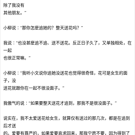
除了我没有
其他朋友。”
小柳说∶“那你怎麽追她的？整天送花吗？”
我说∶“也没甚麽追不追、送不送花。反正日子久了，又单独相处，在
一起
也很正常嘛。”
小柳说∶“我听小文说你追她没送花也觉得很奇怪，花可是女生的面
子，没
送花就跟你在一起不很没面子。”
我傲气的说∶“如果要整天送花才追到，那我不是很没面子。”
说实在，我不太爱送花给女生，就算仅有送过的那几次，都是在追到
后才送
的。爱要有尊严的，如果爱要哀求回来，那我宁愿不要，因为得到了