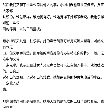
然后我们又聊了一些公司其他人的事，小柳对我也没甚麽保留，反正
大家都
认识的，谁怎麽样，谁她觉得好，谁她觉得不好都跟我说。我也乐得
知道一些公
司的秘情，以防日后撞板。
跟小柳聊天儿是一桩乐事，她的声音简直可以用妖媚来型容。听起来
有气无
力，但又字字清楚，因为她的声音好像有办法钻进你的骨头一般。无
意中却又带
一点点嗲。我从没见过女人光是声音就可以让我想入非非，魂消魄散
的。当真是
说不出的舒服，也说不出的难受。她如果去做那种黄色电话的小姐，
一定收入破
表。
那家咖啡厅用的是玻璃桌，她那天穿的是标准的上班半截裙套装。我
可以看