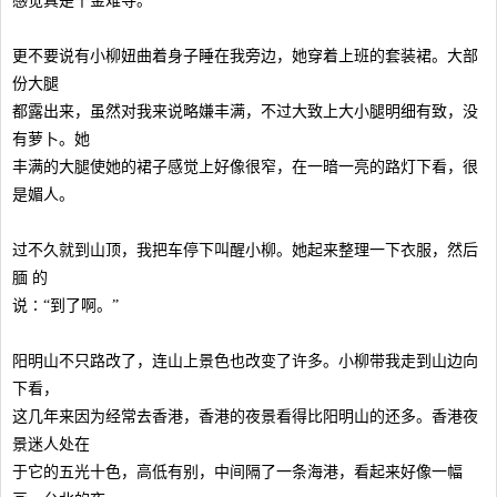
感觉真是千金难寻。
更不要说有小柳妞曲着身子睡在我旁边，她穿着上班的套装裙。大部
份大腿
都露出来，虽然对我来说略嫌丰满，不过大致上大小腿明细有致，没
有萝卜。她
丰满的大腿使她的裙子感觉上好像很窄，在一暗一亮的路灯下看，很
是媚人。
过不久就到山顶，我把车停下叫醒小柳。她起来整理一下衣服，然后
腼 的
说∶“到了啊。”
阳明山不只路改了，连山上景色也改变了许多。小柳带我走到山边向
下看，
这几年来因为经常去香港，香港的夜景看得比阳明山的还多。香港夜
景迷人处在
于它的五光十色，高低有别，中间隔了一条海港，看起来好像一幅