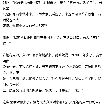
她道∶“这就是悲哀的地方，起初来这里是为了看夜景。久了之后，来
这里
只是因为没事做才来。因为大家没话题了，来这里可以看看景色，没
话说也不大
要紧。你跟小文以前都去那里？”
我说∶“以前刚认识时我们在美国晚上会开车到公路口，看大卡车经
过。”
看她有点冷，我把外套拿给她披着。她继续说∶“已经一年多了，我假
期都
没有约会。不过这样也好，我不想再那样公式化谈恋爱，开始时是约
会，然后吃
饭，看电影，然后慢慢的我会觉得他们都很无聊，到快受不了时，我
们就会来这
里。然后又有其他人的约会，很快一切便要从头再来。”
这些 骚我听很多了，没有太大兴趣听小柳说。只是她的声音很动人，